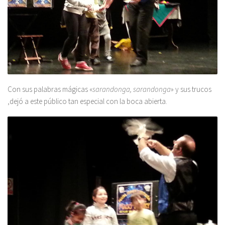
Con sus palabras mágicas «
sarandonga, sarandonga
» y sus trucos
,dejó a este público tan especial con la boca abierta.