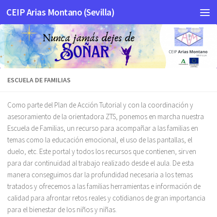
CEIP Arias Montano (Sevilla)
Saltar al contenido
ESCUELA DE FAMILIAS
Como parte del Plan de Acción Tutorial y con la coordinación y
asesoramiento de la orientadora ZTS, ponemos en marcha nuestra
Escuela de Familias, un recurso para acompañar a las familias en
temas como la educación emocional, el uso de las pantallas, el
duelo, etc. Este portal y todos los recursos que contienen, sirven
para dar continuidad al trabajo realizado desde el aula. De esta
manera conseguimos dar la profundidad necesaria a los temas
tratados y ofrecemos a las familias herramientas e información de
calidad para afrontar retos reales y cotidianos de gran importancia
para el bienestar de los niños y niñas.