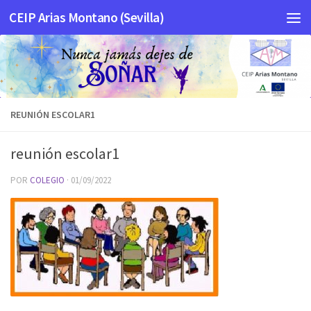
CEIP Arias Montano (Sevilla)
Saltar al contenido
REUNIÓN ESCOLAR1
reunión escolar1
POR
COLEGIO
·
01/09/2022