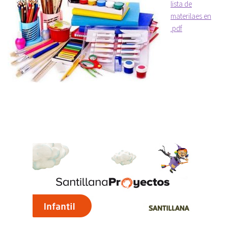
lista de
materilaes en
.pdf