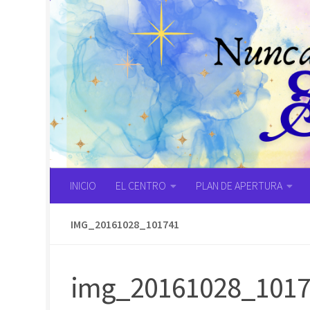
Saltar al contenido
INICIO
EL CENTRO
PLAN DE APERTURA
IMG_20161028_101741
img_20161028_101