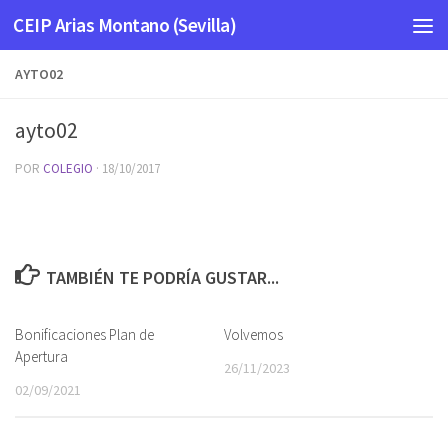
CEIP Arias Montano (Sevilla)
Saltar al contenido
AYTO02
ayto02
POR
COLEGIO
·
18/10/2017
TAMBIÉN TE PODRÍA GUSTAR...
Bonificaciones Plan de
Volvemos
Apertura
26/11/2023
02/09/2021