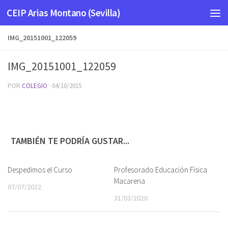
CEIP Arias Montano (Sevilla)
Saltar al contenido
IMG_20151001_122059
IMG_20151001_122059
POR
COLEGIO
·
04/10/2015
TAMBIÉN TE PODRÍA GUSTAR...
Despedimos el Curso
Profesorado Educación Física
Macarena
07/07/2022
31/03/2020