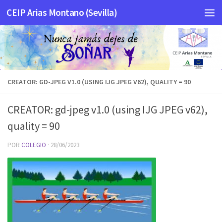
CEIP Arias Montano (Sevilla)
Saltar al contenido
CREATOR: GD-JPEG V1.0 (USING IJG JPEG V62), QUALITY = 90
CREATOR: gd-jpeg v1.0 (using IJG JPEG v62),
quality = 90
POR
COLEGIO
·
28/06/2023