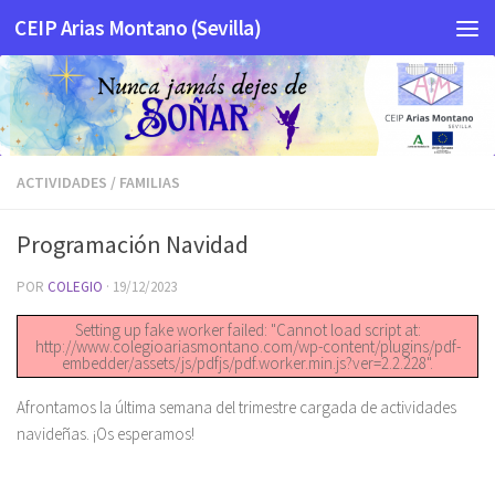
CEIP Arias Montano (Sevilla)
Saltar al contenido
ACTIVIDADES
/
FAMILIAS
Programación Navidad
POR
COLEGIO
·
19/12/2023
Setting up fake worker failed: "Cannot load script at:
http://www.colegioariasmontano.com/wp-content/plugins/pdf-
embedder/assets/js/pdfjs/pdf.worker.min.js?ver=2.2.228".
Afrontamos la última semana del trimestre cargada de actividades
navideñas. ¡Os esperamos!