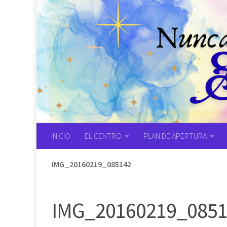
Saltar al contenido
INICIO
EL CENTRO
PLAN DE APERTURA
IMG_20160219_085142
IMG_20160219_085