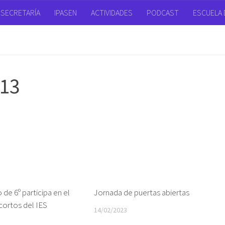
SECRETARÍA
IPASEN
ACTIVIDADES
PODCAST
ESCUELA D
13
 de 6º participa en el
Jornada de puertas abiertas
 cortos del IES
14/02/2023