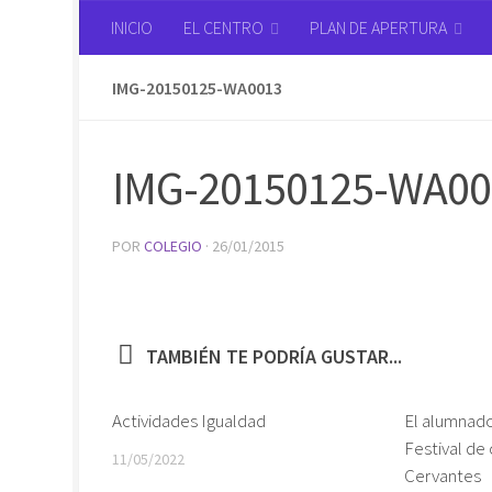
INICIO
EL CENTRO
PLAN DE APERTURA
Saltar al contenido
IMG-20150125-WA0013
IMG-20150125-WA00
POR
COLEGIO
·
26/01/2015
TAMBIÉN TE PODRÍA GUSTAR...
Actividades Igualdad
El alumnado
Festival de
11/05/2022
Cervantes