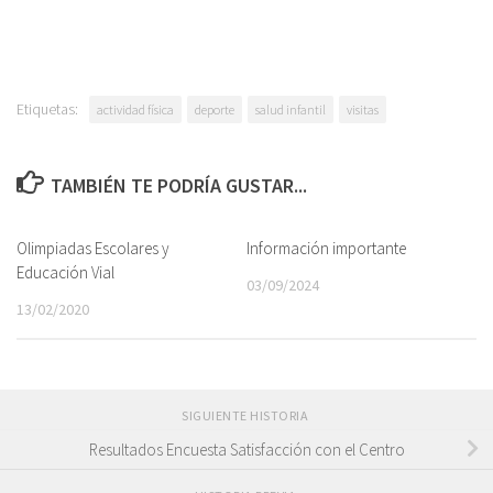
Etiquetas:
actividad física
deporte
salud infantil
visitas
TAMBIÉN TE PODRÍA GUSTAR...
Olimpiadas Escolares y
Información importante
Educación Vial
03/09/2024
13/02/2020
SIGUIENTE HISTORIA
Resultados Encuesta Satisfacción con el Centro