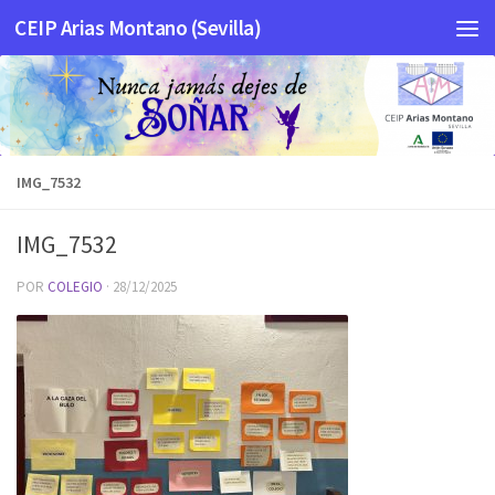
CEIP Arias Montano (Sevilla)
Saltar al contenido
IMG_7532
IMG_7532
POR
COLEGIO
·
28/12/2025