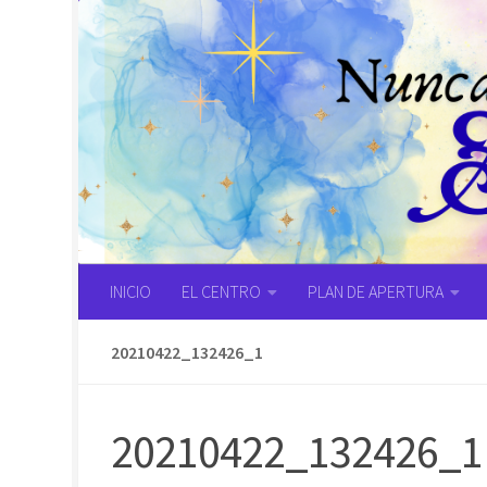
Saltar al contenido
INICIO
EL CENTRO
PLAN DE APERTURA
20210422_132426_1
20210422_132426_1