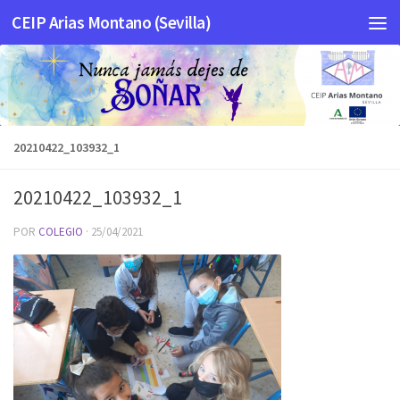
CEIP Arias Montano (Sevilla)
Saltar al contenido
20210422_103932_1
20210422_103932_1
POR
COLEGIO
·
25/04/2021