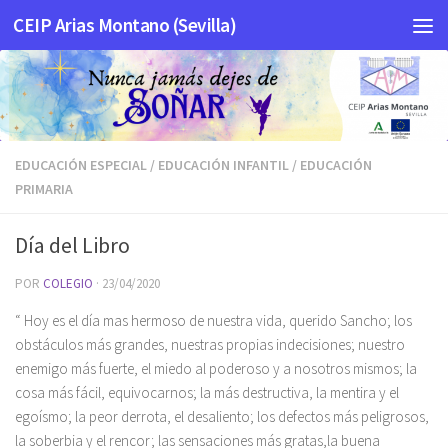
CEIP Arias Montano (Sevilla)
Saltar al contenido
EDUCACIÓN ESPECIAL
/
EDUCACIÓN INFANTIL
/
EDUCACIÓN
PRIMARIA
Día del Libro
POR
COLEGIO
·
23/04/2020
“
Hoy es el día mas hermoso de nuestra vida, querido Sancho; los
obstáculos más grandes, nuestras propias indecisiones; nuestro
enemigo más fuerte, el miedo al poderoso y a nosotros mismos; la
cosa más fácil, equivocarnos; la más destructiva, la mentira y el
egoísmo; la peor derrota, el desaliento; los defectos más peligrosos,
la soberbia y el rencor; las sensaciones más gratas,la buena