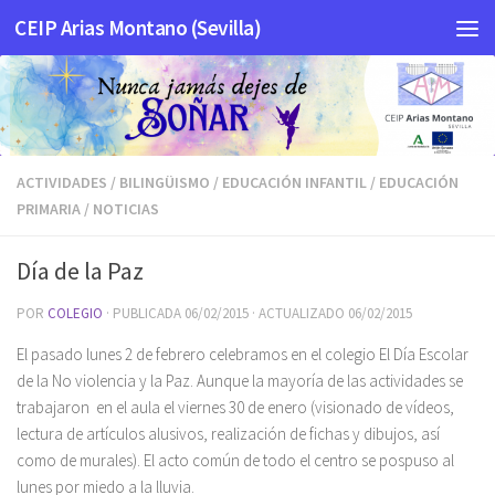
CEIP Arias Montano (Sevilla)
Saltar al contenido
ACTIVIDADES
/
BILINGÜISMO
/
EDUCACIÓN INFANTIL
/
EDUCACIÓN
PRIMARIA
/
NOTICIAS
Día de la Paz
POR
COLEGIO
· PUBLICADA
06/02/2015
· ACTUALIZADO
06/02/2015
El pasado lunes 2 de febrero celebramos en el colegio El Día Escolar
de la No violencia y la Paz. Aunque la mayoría de las actividades se
trabajaron en el aula el viernes 30 de enero (visionado de vídeos,
lectura de artículos alusivos, realización de fichas y dibujos, así
como de murales). El acto común de todo el centro se pospuso al
lunes por miedo a la lluvia.