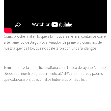
Como broche final en lo que a lo musical se refiere, contamos con el
arte flamenco de Diego Noval Amador de primero y cómo no, de
nuestra querida Flor, que nos deleitaron con unos fandangos.
Terminamos esta magnífica mañana con el típico desayuno Andaluz.
Desde aquí nuestro agradecimiento al AMPA y las madres y padres
que colaboraron, pues sin ellos hubiera sido más difícil.