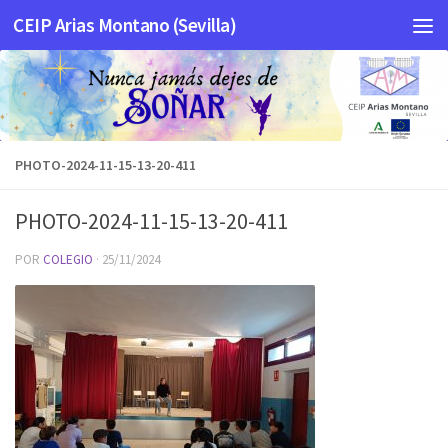
CEIP Arias Montano (Sevilla)
Saltar al contenido
PHOTO-2024-11-15-13-20-411
PHOTO-2024-11-15-13-20-411
POR
COLEGIO
·
25/11/2024