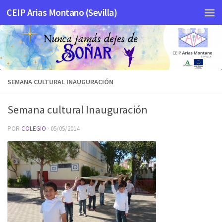
CEIP Arias Montano (Sevilla)
Saltar al contenido
SEMANA CULTURAL INAUGURACIÓN
Semana cultural Inauguración
POR
COLEGIO
·
05/05/2014