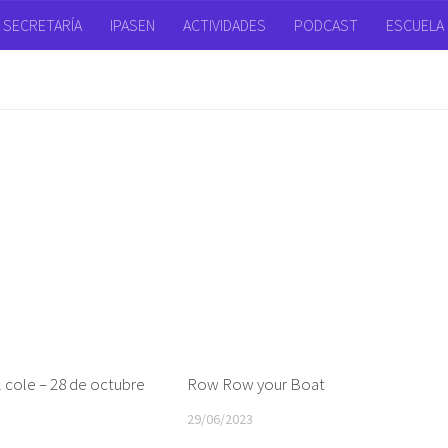
SECRETARÍA
IPASEN
ACTIVIDADES
PODCAST
ESCUELA 
l cole – 28 de octubre
Row Row your Boat
29/06/2023