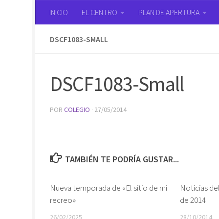
INICIO
EL CENTRO
PLAN DE APERTURA
Saltar al contenido
DSCF1083-SMALL
DSCF1083-Small
POR
COLEGIO
·
27/05/2014
TAMBIÉN TE PODRÍA GUSTAR...
Nueva temporada de «El sitio de mi
Noticias de
recreo»
de 2014
26/02/2025
28/10/2014