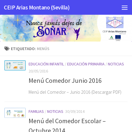
CEIP Arias Montano (Sevilla)
Saltar al contenido
ETIQUETADO:
MENÚS
EDUCACIÓN INFANTIL
/
EDUCACIÓN PRIMARIA
/
NOTICIAS
20/05/2016
Menú Comedor Junio 2016
Menú del Comedor – Junio 2016 (Descargar PDF)
FAMILIAS
/
NOTICIAS
30/09/2014
Menú del Comedor Escolar –
Octubre 2014