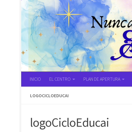
Saltar al contenido
INICIO
EL CENTRO
PLAN DE APERTURA
LOGOCICLOEDUCAI
logoCicloEducai