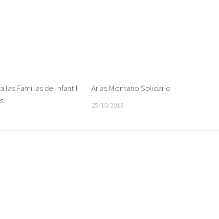
 las Familias de Infantil
Arias Montano Solidario
os
25/10/2018