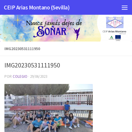
CEIP Arias Montano (Sevilla)
Saltar al contenido
IMG20230531111950
IMG20230531111950
POR
COLEGIO
·
29/06/2023