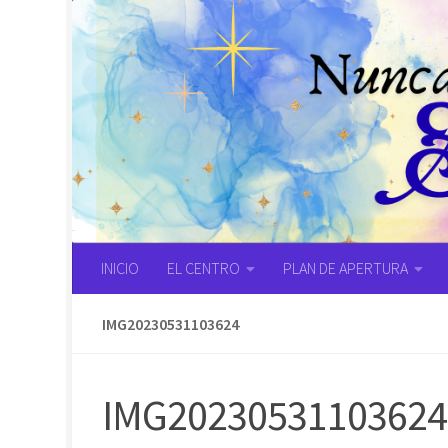
Saltar al contenido
INICIO
EL CENTRO
PLAN DE APERTURA
IMG20230531103624
IMG20230531103624