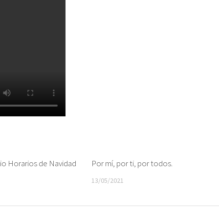
io Horarios de Navidad
Por mí, por ti, por todos.
13/05/2021