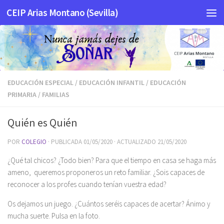
CEIP Arias Montano (Sevilla)
Saltar al contenido
EDUCACIÓN ESPECIAL
/
EDUCACIÓN INFANTIL
/
EDUCACIÓN
PRIMARIA
/
FAMILIAS
Quién es Quién
POR
COLEGIO
· PUBLICADA
01/05/2020
· ACTUALIZADO
21/05/2020
¿Qué tal chicos? ¿Todo bien? Para que el tiempo en casa se haga más
ameno, queremos proponeros un reto familiar. ¿Sois capaces de
reconocer a los profes cuando tenían vuestra edad?
Os dejamos un juego. ¿Cuántos seréis capaces de acertar? Ánimo y
mucha suerte. Pulsa en la foto.