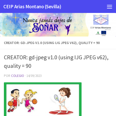
CEIP Arias Montano (Sevilla)
Saltar al contenido
CREATOR: GD-JPEG V1.0 (USING IJG JPEG V62), QUALITY = 90
CREATOR: gd-jpeg v1.0 (using IJG JPEG v62),
quality = 90
POR
COLEGIO
·
14/09/2023