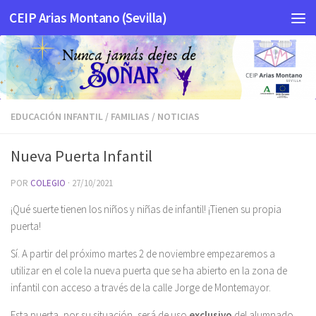
CEIP Arias Montano (Sevilla)
Saltar al contenido
EDUCACIÓN INFANTIL
/
FAMILIAS
/
NOTICIAS
Nueva Puerta Infantil
POR
COLEGIO
·
27/10/2021
¡Qué suerte tienen los niños y niñas de infantil! ¡Tienen su propia
puerta!
Sí. A partir del próximo martes 2 de noviembre empezaremos a
utilizar en el cole la nueva puerta que se ha abierto en la zona de
infantil con acceso a través de la calle Jorge de Montemayor.
Esta puerta, por su situación, será de uso
exclusivo
del alumnado