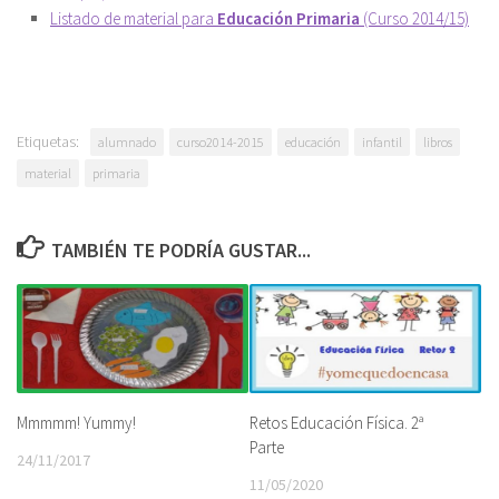
Listado de material para
Educación Primaria
(Curso 2014/15)
Etiquetas:
alumnado
curso2014-2015
educación
infantil
libros
material
primaria
TAMBIÉN TE PODRÍA GUSTAR...
Retos Educación Física. 2ª
Mmmmm! Yummy!
Parte
24/11/2017
11/05/2020