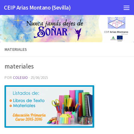
CEIP Arias Montano (Sevilla)
Saltar al contenido
MATERIALES
materiales
POR
COLEGIO
·
25/06/2015