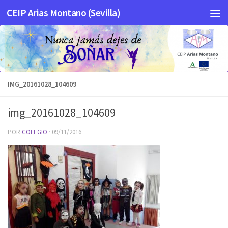
CEIP Arias Montano (Sevilla)
Saltar al contenido
IMG_20161028_104609
img_20161028_104609
POR
COLEGIO
·
09/11/2016