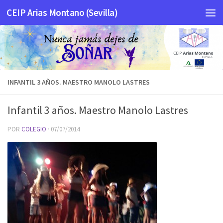
CEIP Arias Montano (Sevilla)
Saltar al contenido
INFANTIL 3 AÑOS. MAESTRO MANOLO LASTRES
Infantil 3 años. Maestro Manolo Lastres
POR
COLEGIO
·
07/07/2014