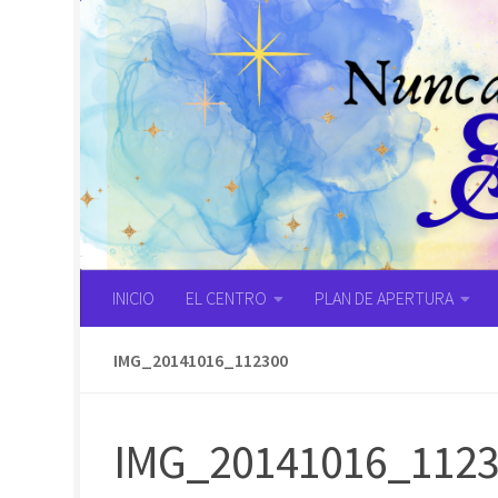
Saltar al contenido
INICIO
EL CENTRO
PLAN DE APERTURA
IMG_20141016_112300
IMG_20141016_112