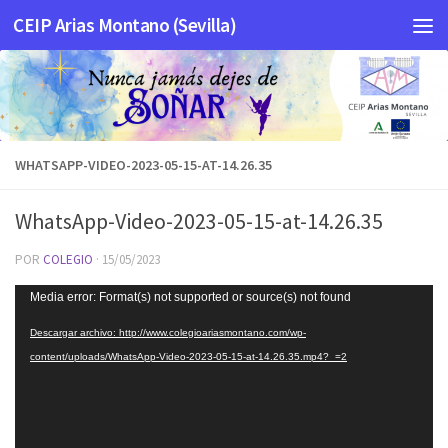
CEIP Arias Montano (Sevilla)
Saltar al contenido
WHATSAPP-VIDEO-2023-05-15-AT-14.26.35
WhatsApp-Video-2023-05-15-at-14.26.35
POR
COLEGIO
·
15/05/2023
Reproductor
Media error: Format(s) not supported or source(s) not found
de
Descargar archivo: http://www.colegioariasmontano.com/wp-
vídeo
content/uploads/WhatsApp-Video-2023-05-15-at-14.26.35.mp4?_=2