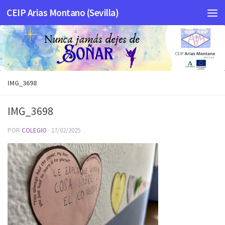
CEIP Arias Montano (Sevilla)
Saltar al contenido
IMG_3698
IMG_3698
POR
COLEGIO
·
17/02/2025