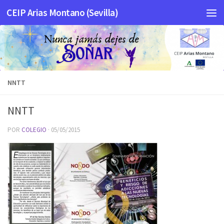
CEIP Arias Montano (Sevilla)
Saltar al contenido
NNTT
NNTT
POR
COLEGIO
·
05/05/2015