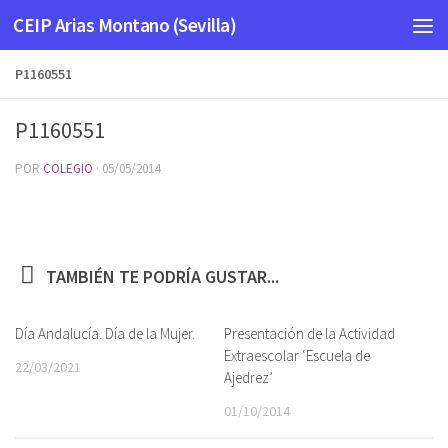
CEIP Arias Montano (Sevilla)
Saltar al contenido
P1160551
P1160551
POR
COLEGIO
·
05/05/2014
TAMBIÉN TE PODRÍA GUSTAR...
Día Andalucía. Día de la Mujer.
Presentación de la Actividad
Extraescolar ‘Escuela de
22/03/2021
Ajedrez’
01/10/2014