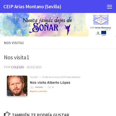
CEIP Arias Montano (Sevilla)
Saltar al contenido
NOS VISITA1
Nos visita1
POR
COLEGIO
·
18/03/2023
TAMBIÉN TE PODRÍA GUSTAR...