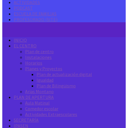
ACTIVIDADES
PODCAST
ESCUELA DE FAMILIAS
PROFESORADO (SITE)
INICIO
EL CENTRO
Plan de centro
Instalaciones
Horarios
Planes y Proyectos
Plan de actualización digital
Igualdad
Plan de Bilingüismo
Arias Montano
PLAN DE APERTURA
Aula Matinal
Comedor escolar
Actividades Extraescolares
SECRETARÍA
IPASEN