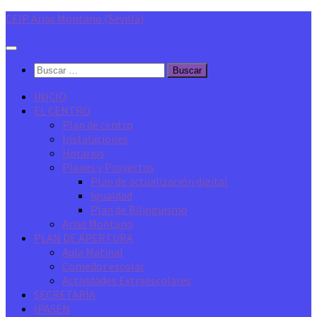
Saltar
CEIP Arias Montano (Sevilla)
al
contenido
Buscar:
INICIO
EL CENTRO
Plan de centro
Instalaciones
Horarios
Planes y Proyectos
Plan de actualización digital
Igualdad
Plan de Bilingüismo
Arias Montano
PLAN DE APERTURA
Aula Matinal
Comedor escolar
Actividades Extraescolares
SECRETARÍA
IPASEN