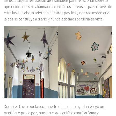
las lecturas y la realización de asambleas para reflexionar sobre lo
aprendido, nuestro alumnado expresó sus deseos de paz a través de
estrellas que ahora adornan nuestros pasillos y nos recuerdan que
la paz se construye a diario y nunca debemos perderla de vista.
Durante el acto por la paz, nuestro alumnado ayudante leyó un
manifiesto por la paz, nuestro coro cantó la canción “Ama y