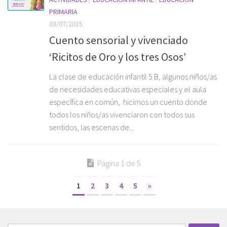
PRIMARIA
03/07/2015
Cuento sensorial y vivenciado
‘Ricitos de Oro y los tres Osos’
La clase de educación infantil 5 B, algunos niños/as
de necesidades educativas especiales y el aula
específica en común, hicimos un cuento donde
todos los niños/as vivenciaron con todos sus
sentidos, las escenas de...
Página 1 de 5
1
2
3
4
5
»