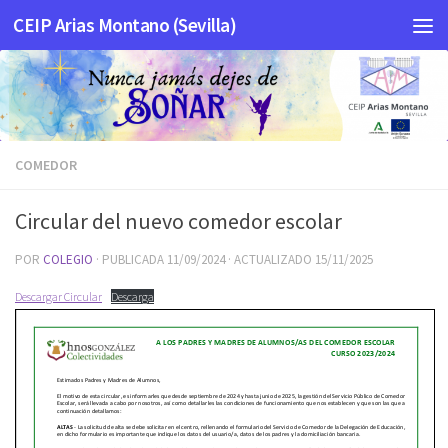
CEIP Arias Montano (Sevilla)
Saltar al contenido
COMEDOR
Circular del nuevo comedor escolar
POR
COLEGIO
· PUBLICADA
11/09/2024
· ACTUALIZADO
15/11/2025
Descargar Circular
Descarga