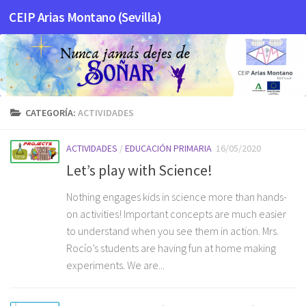
CEIP Arias Montano (Sevilla)
Saltar al contenido
CATEGORÍA:
ACTIVIDADES
ACTIVIDADES
/
EDUCACIÓN PRIMARIA
16/05/2020
Let’s play with Science!
Nothing engages kids in science more than hands-
on activities! Important concepts are much easier
to understand when you see them in action. Mrs.
Rocío’s students are having fun at home making
experiments. We are...